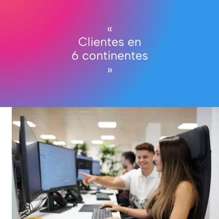
«
Clientes en
6
continentes
»