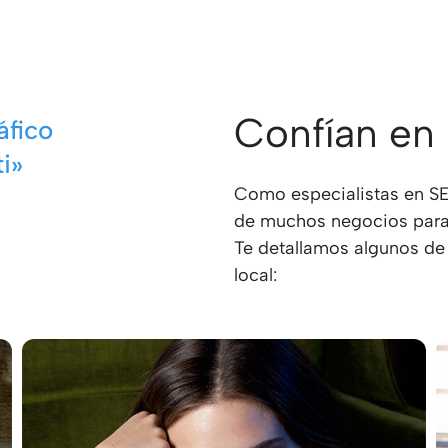
imagen de marca.
Preparamos para ti infor
medida, con datos analí
ayudarán a entender el e
Confían en
áfico
i»
Como especialistas en SE
de muchos negocios para 
Te detallamos algunos de
local: