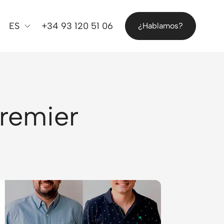
ES
+34 93 120 51 06
¿Hablamos?
remier