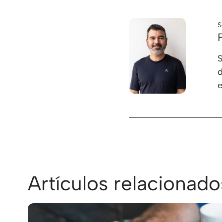
S
S
d
e
Artículos relacionado