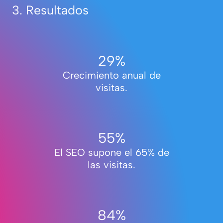
3.
Resultados
34
%
Crecimiento anual de
visitas.
65
%
El SEO supone el 65% de
las visitas.
98
%