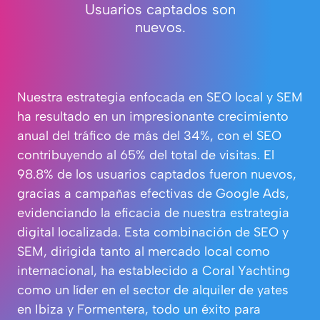
Usuarios captados son
nuevos.
Nuestra estrategia enfocada en SEO local y SEM
ha resultado en un impresionante crecimiento
anual del tráfico de más del 34%, con el SEO
contribuyendo al 65% del total de visitas. El
98.8% de los usuarios captados fueron nuevos,
gracias a campañas efectivas de Google Ads,
evidenciando la eficacia de nuestra estrategia
digital localizada. Esta combinación de SEO y
SEM, dirigida tanto al mercado local como
internacional, ha establecido a Coral Yachting
como un líder en el sector de alquiler de yates
en Ibiza y Formentera, todo un éxito para